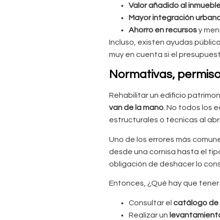
Valor añadido al inmuebl
Mayor integración urban
Ahorro en recursos
y meno
Incluso, existen ayudas pública
muy en cuenta si el presupuest
Normativas, permisos
Rehabilitar un edificio patrim
van de la mano
. No todos los e
estructurales o técnicas al ab
Uno de los errores más comune
desde una cornisa hasta el ti
obligación de deshacer lo cons
Entonces, ¿Qué hay que tener c
Consultar el
catálogo de
Realizar un
levantamiento 