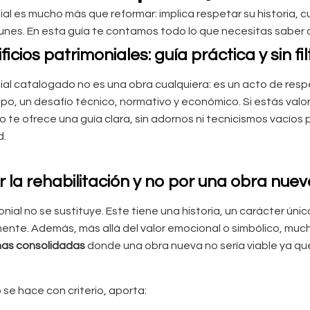
nial es mucho más que reformar: implica respetar su historia, 
munes. En esta guía te contamos todo lo que necesitas saber
icios patrimoniales: guía práctica y sin fil
nial catalogado no es una obra cualquiera: es un acto de respe
mpo, un desafío técnico, normativo y económico. Si estás valo
ulo te ofrece una guía clara, sin adornos ni tecnicismos vací
d.
 la rehabilitación y no por una obra nue
monial no se sustituye. Este tiene una historia, un carácter úni
lmente. Además, más allá del valor emocional o simbólico, m
nas consolidadas
donde una obra nueva no sería viable ya qu
o se hace con criterio, aporta: