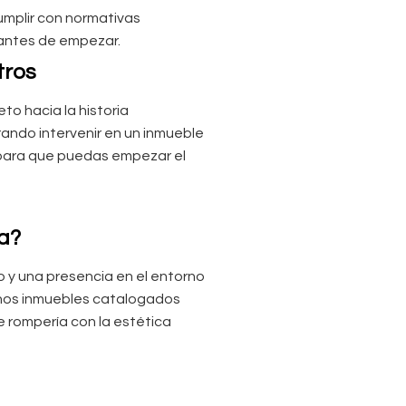
cumplir con normativas
 antes de empezar.
tros
to hacia la historia
rando intervenir en un inmueble
os para que puedas empezar el
va?
co y una presencia en el entorno
uchos inmuebles catalogados
e rompería con la estética