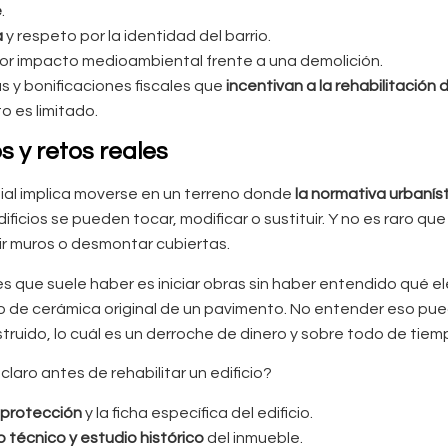
e
.
a
y respeto por la identidad del barrio.
r impacto medioambiental frente a una demolición.
s y bonificaciones fiscales que
incentivan a la rehabilitación 
o es limitado.
 y retos reales
onial implica moverse en un terreno donde
la normativa urbaníst
dificios se pueden tocar, modificar o sustituir. Y no es raro 
rir muros o desmontar cubiertas.
s que suele haber es iniciar obras sin haber entendido qué 
po de cerámica original de un pavimento. No entender eso pue
truido, lo cuál es un derroche de dinero y sobre todo de tiem
laro antes de rehabilitar un edificio?
 protección
y la ficha específica del edificio.
técnico y estudio histórico
del inmueble.