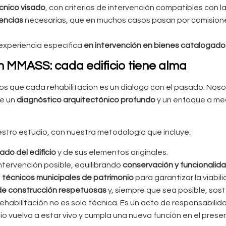
cnico visado
, con criterios de intervención compatibles con l
cencias
necesarias, que en muchos casos pasan por comisione
experiencia específica
en intervención en bienes catalogado
 MMASS: cada edificio tiene alma
s que cada rehabilitación es un diálogo con el pasado. Nos
de un
diagnóstico arquitectónico profundo
y un enfoque a me
stro estudio, con nuestra metodología que incluye:
ado del edificio
y de sus elementos originales.
ntervención posible, equilibrando
conservación y funcionalid
n
técnicos municipales de patrimonio
para garantizar la viabil
de construcción respetuosas
y, siempre que sea posible, sost
ehabilitación no es solo técnica. Es un acto de responsabilida
io vuelva a estar vivo y cumpla una nueva función en el presen