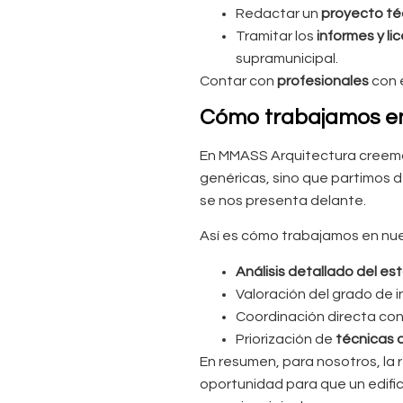
Redactar un
proyecto té
Tramitar los
informes y li
supramunicipal.
Contar con
profesionales
con 
Cómo trabajamos en
En MMASS Arquitectura creemo
genéricas, sino que partimos 
se nos presenta delante.
Así es cómo trabajamos en nue
Análisis detallado del est
Valoración del grado de i
Coordinación directa co
Priorización de
técnicas 
En resumen, para nosotros, la r
oportunidad para que un edific